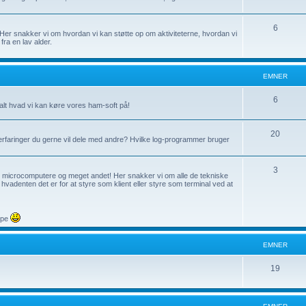
r
m
n
E
6
Her snakker vi om hvordan vi kan støtte op om aktiviteterne, hvordan vi
fra en lav alder.
e
m
r
n
EMNER
e
r
E
6
t hvad vi kan køre vores ham-soft på!
m
E
20
n
rfaringer du gerne vil dele med andre? Hvilke log-programmer bruger
m
e
n
E
3
r
, microcomputere og meget andet! Her snakker vi om alle de tekniske
adenten det er for at styre som klient eller styre som terminal ved at
e
m
r
n
ppe
e
r
EMNER
E
19
m
n