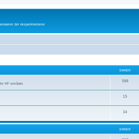
atører der eksperimenterer
EMNER
E
588
for HF området.
m
E
15
n
m
e
E
34
n
r
m
e
n
r
EMNER
e