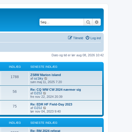
Søg
Avanceret søgnin
Tilmeld
Log ind
Dato og tid er lør aug 08, 2026 10:42
INDLÆG
SENESTE INDLÆG
S
ZS8W Marion island
I
1788
e
V
af
oz1iky
n
i
søn maj 11, 2025 7:20
n
e
s
s
d
S
Re: CQ WW CW 2024 nærmer sig
I
56
d
t
e
e
V
af
OZ0J
e
t
n
i
fre nov 22, 2024 20:39
n
l
i
s
e
s
n
e
s
d
S
Re: EDR HF Field-Day 2023
I
75
d
d
n
æ
t
e
e
V
af
OZ0J
l
e
e
t
n
i
lør nov 04, 2023 9:40
n
æ
s
l
i
s
g
e
s
g
t
n
e
s
d
e
d
d
n
æ
t
e
INDLÆG
SENESTE INDLÆG
i
l
e
e
t
n
æ
s
l
i
s
g
S
Re: RM 2024 referat
d
g
t