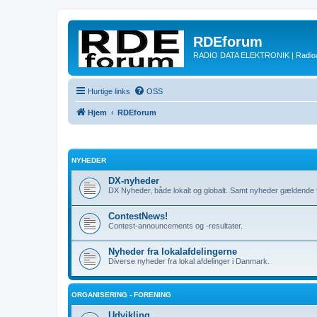
RDEforum
RADIO DATA ELEKTRONIK | Radioam
Hurtige links
OSS
Hjem
RDEforum
NYHEDER
DX-nyheder
DX Nyheder, både lokalt og globalt. Samt nyheder gældende 
ContestNews!
Contest-announcements og -resultater.
Nyheder fra lokalafdelingerne
Diverse nyheder fra lokal afdelinger i Danmark.
ORGANISERING - FORENING
Udvikling