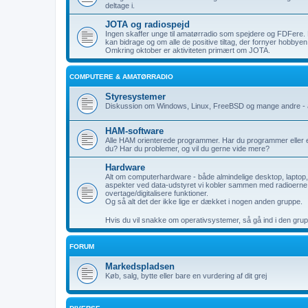
deltage i.
JOTA og radiospejd
Ingen skaffer unge til amatørradio som spejdere og FDFere. 
kan bidrage og om alle de positive tiltag, der fornyer hobbyen 
Omkring oktober er aktiviteten primært om JOTA.
COMPUTERE & AMATØRRADIO
Styresystemer
Diskussion om Windows, Linux, FreeBSD og mange andre - al
HAM-software
Alle HAM orienterede programmer. Har du programmer eller e
du? Har du problemer, og vil du gerne vide mere?
Hardware
Alt om computerhardware - både almindelige desktop, laptop
aspekter ved data-udstyret vi kobler sammen med radioerne hv
overtage/digitalisere funktioner.
Og så alt det der ikke lige er dækket i nogen anden gruppe.
Hvis du vil snakke om operativsystemer, så gå ind i den gru
FORUM
Markedspladsen
Køb, salg, bytte eller bare en vurdering af dit grej