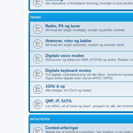
Her diskuterer vi fremtidens forening, hvordan vi skal udvik
TEKNIK
Radio, PA og tuner
Alt hvad der angår modtager, sender og perifer enheder.
Antenner, rotor og kabler
Alt hvad der angår antennen, masten og enheder dertil.
Digitale voice modes
Diskussion og debat om DMR, D*STAR og andre. Radioer, ho
Digitale keyboard modes
Om digitale modulationsarter på alle bånd - fortrinsvis key
Også andre digitale arter såsom APRS / DPRS.
1GHz & op
Mikrobølger, fra 23cm og nedad
QRP, /P, SOTA
Lav effekt, ud af huset og opad - gruppen for alle, der komm
AKTIVITETER
Contest-erfaringer
Mange har et forhold til contesting - her snakker vi om gode o