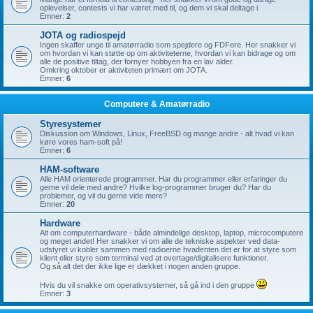
oplevelser, contests vi har været med til, og dem vi skal deltage i.
Emner:
2
JOTA og radiospejd
Ingen skaffer unge til amatørradio som spejdere og FDFere. Her snakker vi
om hvordan vi kan støtte op om aktiviteterne, hvordan vi kan bidrage og om
alle de positive tiltag, der fornyer hobbyen fra en lav alder.
Omkring oktober er aktiviteten primært om JOTA.
Emner:
6
Computere & Amatørradio
Styresystemer
Diskussion om Windows, Linux, FreeBSD og mange andre - alt hvad vi kan
køre vores ham-soft på!
Emner:
6
HAM-software
Alle HAM orienterede programmer. Har du programmer eller erfaringer du
gerne vil dele med andre? Hvilke log-programmer bruger du? Har du
problemer, og vil du gerne vide mere?
Emner:
20
Hardware
Alt om computerhardware - både almindelige desktop, laptop, microcomputere
og meget andet! Her snakker vi om alle de tekniske aspekter ved data-
udstyret vi kobler sammen med radioerne hvadenten det er for at styre som
klient eller styre som terminal ved at overtage/digitalisere funktioner.
Og så alt det der ikke lige er dækket i nogen anden gruppe.
Hvis du vil snakke om operativsystemer, så gå ind i den gruppe
Emner:
3