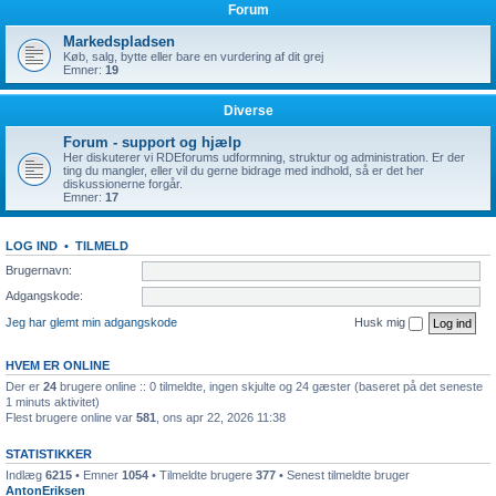
Forum
Markedspladsen
Køb, salg, bytte eller bare en vurdering af dit grej
Emner:
19
Diverse
Forum - support og hjælp
Her diskuterer vi RDEforums udformning, struktur og administration. Er der
ting du mangler, eller vil du gerne bidrage med indhold, så er det her
diskussionerne forgår.
Emner:
17
LOG IND
•
TILMELD
Brugernavn:
Adgangskode:
Jeg har glemt min adgangskode
Husk mig
HVEM ER ONLINE
Der er
24
brugere online :: 0 tilmeldte, ingen skjulte og 24 gæster (baseret på det seneste
1 minuts aktivitet)
Flest brugere online var
581
, ons apr 22, 2026 11:38
STATISTIKKER
Indlæg
6215
• Emner
1054
• Tilmeldte brugere
377
• Senest tilmeldte bruger
AntonEriksen