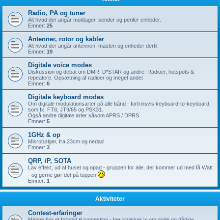
Radio, PA og tuner
Alt hvad der angår modtager, sender og perifer enheder.
Emner:
25
Antenner, rotor og kabler
Alt hvad der angår antennen, masten og enheder dertil.
Emner:
19
Digitale voice modes
Diskussion og debat om DMR, D*STAR og andre. Radioer, hotspots &
repeatere. Opsætning af radioer og meget andet
Emner:
6
Digitale keyboard modes
Om digitale modulationsarter på alle bånd - fortrinsvis keyboard-to-keyboard,
som fx. FT8, JT9/65 og PSK31.
Også andre digitale arter såsom APRS / DPRS.
Emner:
5
1GHz & op
Mikrobølger, fra 23cm og nedad
Emner:
3
QRP, /P, SOTA
Lav effekt, ud af huset og opad - gruppen for alle, der kommer ud med få Watt
- og gerne gør det på toppen
Emner:
1
Aktiviteter
Contest-erfaringer
Mange har et forhold til contesting - her snakker vi om gode og dårlige