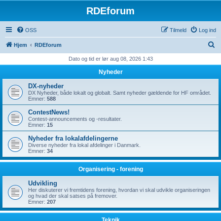
RDEforum
OSS
Tilmeld
Log ind
S
Hjem
RDEforum
ø
Dato og tid er lør aug 08, 2026 1:43
g
Nyheder
DX-nyheder
DX Nyheder, både lokalt og globalt. Samt nyheder gældende for HF området.
Emner:
588
ContestNews!
Contest-announcements og -resultater.
Emner:
15
Nyheder fra lokalafdelingerne
Diverse nyheder fra lokal afdelinger i Danmark.
Emner:
34
Organisering - forening
Udvikling
Her diskuterer vi fremtidens forening, hvordan vi skal udvikle organiseringen
og hvad der skal satses på fremover.
Emner:
207
Teknik