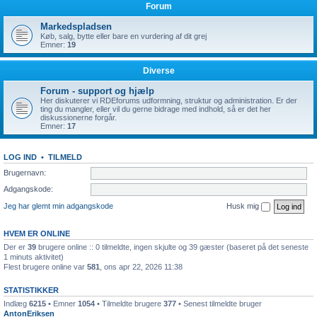
Forum
Markedspladsen
Køb, salg, bytte eller bare en vurdering af dit grej
Emner:
19
Diverse
Forum - support og hjælp
Her diskuterer vi RDEforums udformning, struktur og administration. Er der
ting du mangler, eller vil du gerne bidrage med indhold, så er det her
diskussionerne forgår.
Emner:
17
LOG IND
•
TILMELD
Brugernavn:
Adgangskode:
Jeg har glemt min adgangskode
Husk mig
HVEM ER ONLINE
Der er
39
brugere online :: 0 tilmeldte, ingen skjulte og 39 gæster (baseret på det seneste
1 minuts aktivitet)
Flest brugere online var
581
, ons apr 22, 2026 11:38
STATISTIKKER
Indlæg
6215
• Emner
1054
• Tilmeldte brugere
377
• Senest tilmeldte bruger
AntonEriksen