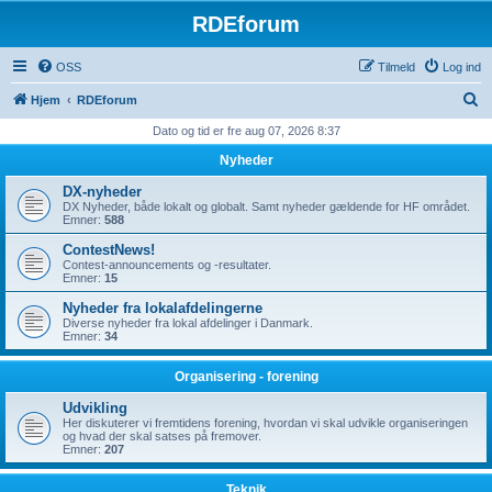
RDEforum
OSS
Tilmeld
Log ind
S
Hjem
RDEforum
ø
Dato og tid er fre aug 07, 2026 8:37
g
Nyheder
DX-nyheder
DX Nyheder, både lokalt og globalt. Samt nyheder gældende for HF området.
Emner:
588
ContestNews!
Contest-announcements og -resultater.
Emner:
15
Nyheder fra lokalafdelingerne
Diverse nyheder fra lokal afdelinger i Danmark.
Emner:
34
Organisering - forening
Udvikling
Her diskuterer vi fremtidens forening, hvordan vi skal udvikle organiseringen
og hvad der skal satses på fremover.
Emner:
207
Teknik