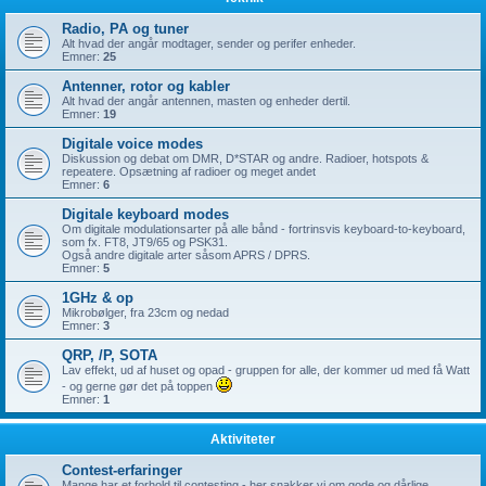
Radio, PA og tuner
Alt hvad der angår modtager, sender og perifer enheder.
Emner:
25
Antenner, rotor og kabler
Alt hvad der angår antennen, masten og enheder dertil.
Emner:
19
Digitale voice modes
Diskussion og debat om DMR, D*STAR og andre. Radioer, hotspots &
repeatere. Opsætning af radioer og meget andet
Emner:
6
Digitale keyboard modes
Om digitale modulationsarter på alle bånd - fortrinsvis keyboard-to-keyboard,
som fx. FT8, JT9/65 og PSK31.
Også andre digitale arter såsom APRS / DPRS.
Emner:
5
1GHz & op
Mikrobølger, fra 23cm og nedad
Emner:
3
QRP, /P, SOTA
Lav effekt, ud af huset og opad - gruppen for alle, der kommer ud med få Watt
- og gerne gør det på toppen
Emner:
1
Aktiviteter
Contest-erfaringer
Mange har et forhold til contesting - her snakker vi om gode og dårlige