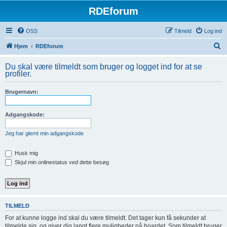
RDEforum
OSS
Tilmeld
Log ind
S
Hjem
RDEforum
ø
Du skal være tilmeldt som bruger og logget ind for at se
g
profiler.
Brugernavn:
Adgangskode:
Jeg har glemt min adgangskode
Husk mig
Skjul min onlinestatus ved dette besøg
TILMELD
For at kunne logge ind skal du være tilmeldt. Det tager kun få sekunder at
tilmelde sig, og giver dig langt flere muligheder på boardet. Som tilmeldt bruger