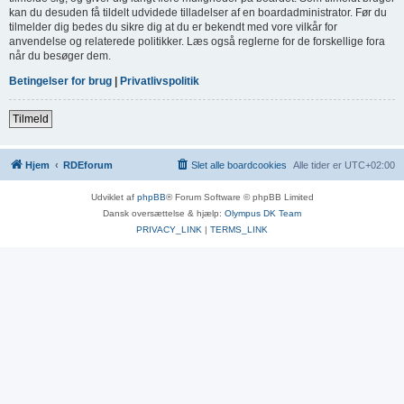
kan du desuden få tildelt udvidede tilladelser af en boardadministrator. Før du
tilmelder dig bedes du sikre dig at du er bekendt med vore vilkår for
anvendelse og relaterede politikker. Læs også reglerne for de forskellige fora
når du besøger dem.
Betingelser for brug
|
Privatlivspolitik
Tilmeld
Hjem
RDEforum
Slet alle boardcookies
Alle tider er
UTC+02:00
Udviklet af
phpBB
® Forum Software © phpBB Limited
Dansk oversættelse & hjælp:
Olympus DK Team
PRIVACY_LINK
|
TERMS_LINK