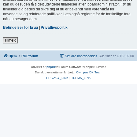
kan du desuden få tildelt udvidede tilladelser af en boardadministrator. Før du
tilmelder dig bedes du sikre dig at du er bekendt med vore vilkår for
anvendelse og relaterede politikker. Læs også reglerne for de forskellige fora
når du besøger dem.
Betingelser for brug
|
Privatlivspolitik
Tilmeld
Hjem
RDEforum
Slet alle boardcookies
Alle tider er
UTC+02:00
Udviklet af
phpBB
® Forum Software © phpBB Limited
Dansk oversættelse & hjælp:
Olympus DK Team
PRIVACY_LINK
|
TERMS_LINK