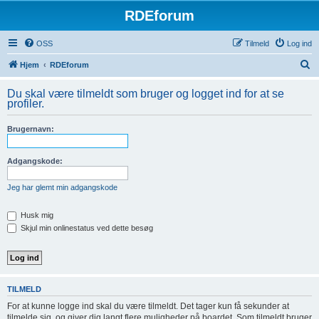
RDEforum
OSS
Tilmeld
Log ind
S
Hjem
RDEforum
ø
Du skal være tilmeldt som bruger og logget ind for at se
g
profiler.
Brugernavn:
Adgangskode:
Jeg har glemt min adgangskode
Husk mig
Skjul min onlinestatus ved dette besøg
TILMELD
For at kunne logge ind skal du være tilmeldt. Det tager kun få sekunder at
tilmelde sig, og giver dig langt flere muligheder på boardet. Som tilmeldt bruger