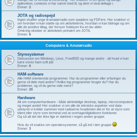
oplevelser, contests vi har været med til, og dem vi skal deltage i.
Emner:
2
JOTA og radiospejd
Ingen skaffer unge til amatørradio som spejdere og FDFere. Her snakker vi
om hvordan vi kan støtte op om aktiviteterne, hvordan vi kan bidrage og om
alle de positive tiltag, der fornyer hobbyen fra en lav alder.
Omkring oktober er aktiviteten primært om JOTA.
Emner:
6
Computere & Amatørradio
Styresystemer
Diskussion om Windows, Linux, FreeBSD og mange andre - alt hvad vi kan
køre vores ham-soft på!
Emner:
6
HAM-software
Alle HAM orienterede programmer. Har du programmer eller erfaringer du
gerne vil dele med andre? Hvilke log-programmer bruger du? Har du
problemer, og vil du gerne vide mere?
Emner:
20
Hardware
Alt om computerhardware - både almindelige desktop, laptop, microcomputere
og meget andet! Her snakker vi om alle de tekniske aspekter ved data-
udstyret vi kobler sammen med radioerne hvadenten det er for at styre som
klient eller styre som terminal ved at overtage/digitalisere funktioner.
Og så alt det der ikke lige er dækket i nogen anden gruppe.
Hvis du vil snakke om operativsystemer, så gå ind i den gruppe
Emner:
3