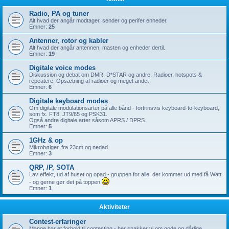
Radio, PA og tuner
Alt hvad der angår modtager, sender og perifer enheder.
Emner:
25
Antenner, rotor og kabler
Alt hvad der angår antennen, masten og enheder dertil.
Emner:
19
Digitale voice modes
Diskussion og debat om DMR, D*STAR og andre. Radioer, hotspots &
repeatere. Opsætning af radioer og meget andet
Emner:
6
Digitale keyboard modes
Om digitale modulationsarter på alle bånd - fortrinsvis keyboard-to-keyboard,
som fx. FT8, JT9/65 og PSK31.
Også andre digitale arter såsom APRS / DPRS.
Emner:
5
1GHz & op
Mikrobølger, fra 23cm og nedad
Emner:
3
QRP, /P, SOTA
Lav effekt, ud af huset og opad - gruppen for alle, der kommer ud med få Watt
- og gerne gør det på toppen
Emner:
1
Aktiviteter
Contest-erfaringer
Mange har et forhold til contesting - her snakker vi om gode og dårlige