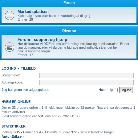
Forum
Markedspladsen
Køb, salg, bytte eller bare en vurdering af dit grej
Emner:
19
Diverse
Forum - support og hjælp
Her diskuterer vi RDEforums udformning, struktur og administration. Er der
ting du mangler, eller vil du gerne bidrage med indhold, så er det her
diskussionerne forgår.
Emner:
17
LOG IND
•
TILMELD
Brugernavn:
Adgangskode:
Jeg har glemt min adgangskode
Husk mig
HVEM ER ONLINE
Der er
33
brugere online :: 1 tilmeldt, ingen skjulte og 32 gæster (baseret på det seneste 1
minuts aktivitet)
Flest brugere online var
581
, ons apr 22, 2026 11:38
STATISTIKKER
Indlæg
6215
• Emner
1054
• Tilmeldte brugere
377
• Senest tilmeldte bruger
AntonEriksen