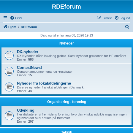
RDEforum
OSS
Tilmeld
Log ind
S
Hjem
RDEforum
ø
Dato og tid er lør aug 08, 2026 19:13
g
Nyheder
DX-nyheder
DX Nyheder, både lokalt og globalt. Samt nyheder gældende for HF området.
Emner:
588
ContestNews!
Contest-announcements og -resultater.
Emner:
15
Nyheder fra lokalafdelingerne
Diverse nyheder fra lokal afdelinger i Danmark.
Emner:
34
Organisering - forening
Udvikling
Her diskuterer vi fremtidens forening, hvordan vi skal udvikle organiseringen
og hvad der skal satses på fremover.
Emner:
207
Teknik