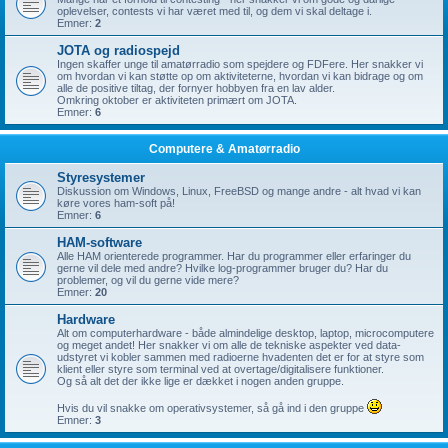
oplevelser, contests vi har været med til, og dem vi skal deltage i.
Emner:
2
JOTA og radiospejd
Ingen skaffer unge til amatørradio som spejdere og FDFere. Her snakker vi
om hvordan vi kan støtte op om aktiviteterne, hvordan vi kan bidrage og om
alle de positive tiltag, der fornyer hobbyen fra en lav alder.
Omkring oktober er aktiviteten primært om JOTA.
Emner:
6
Computere & Amatørradio
Styresystemer
Diskussion om Windows, Linux, FreeBSD og mange andre - alt hvad vi kan
køre vores ham-soft på!
Emner:
6
HAM-software
Alle HAM orienterede programmer. Har du programmer eller erfaringer du
gerne vil dele med andre? Hvilke log-programmer bruger du? Har du
problemer, og vil du gerne vide mere?
Emner:
20
Hardware
Alt om computerhardware - både almindelige desktop, laptop, microcomputere
og meget andet! Her snakker vi om alle de tekniske aspekter ved data-
udstyret vi kobler sammen med radioerne hvadenten det er for at styre som
klient eller styre som terminal ved at overtage/digitalisere funktioner.
Og så alt det der ikke lige er dækket i nogen anden gruppe.
Hvis du vil snakke om operativsystemer, så gå ind i den gruppe
Emner:
3