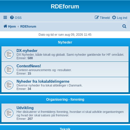
RDEforum
OSS
Tilmeld
Log ind
S
Hjem
RDEforum
ø
Dato og tid er søn aug 09, 2026 11:45
g
Nyheder
DX-nyheder
DX Nyheder, både lokalt og globalt. Samt nyheder gældende for HF området.
Emner:
588
ContestNews!
Contest-announcements og -resultater.
Emner:
15
Nyheder fra lokalafdelingerne
Diverse nyheder fra lokal afdelinger i Danmark.
Emner:
34
Organisering - forening
Udvikling
Her diskuterer vi fremtidens forening, hvordan vi skal udvikle organiseringen
og hvad der skal satses på fremover.
Emner:
207
Teknik