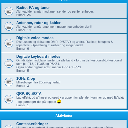
Radio, PA og tuner
Alt hvad der angår modtager, sender og perifer enheder.
Emner:
25
Antenner, rotor og kabler
Alt hvad der angår antennen, masten og enheder dertil.
Emner:
19
Digitale voice modes
Diskussion og debat om DMR, D*STAR og andre. Radioer, hotspots &
repeatere. Opsætning af radioer og meget andet
Emner:
6
Digitale keyboard modes
Om digitale modulationsarter på alle bånd - fortrinsvis keyboard-to-keyboard,
som fx. FT8, JT9/65 og PSK31.
Også andre digitale arter såsom APRS / DPRS.
Emner:
5
1GHz & op
Mikrobølger, fra 23cm og nedad
Emner:
3
QRP, /P, SOTA
Lav effekt, ud af huset og opad - gruppen for alle, der kommer ud med få Watt
- og gerne gør det på toppen
Emner:
1
Aktiviteter
Contest-erfaringer
Mange har et forhold til contesting - her snakker vi om gode og dårlige