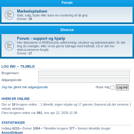
Forum
Markedspladsen
Køb, salg, bytte eller bare en vurdering af dit grej
Emner:
19
Diverse
Forum - support og hjælp
Her diskuterer vi RDEforums udformning, struktur og administration. Er der
ting du mangler, eller vil du gerne bidrage med indhold, så er det her
diskussionerne forgår.
Emner:
17
LOG IND
•
TILMELD
Brugernavn:
Adgangskode:
Jeg har glemt min adgangskode
Husk mig
HVEM ER ONLINE
Der er
18
brugere online :: 1 tilmeldt, ingen skjulte og 17 gæster (baseret på det seneste 1
minuts aktivitet)
Flest brugere online var
581
, ons apr 22, 2026 11:38
STATISTIKKER
Indlæg
6215
• Emner
1054
• Tilmeldte brugere
377
• Senest tilmeldte bruger
AntonEriksen