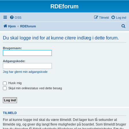
RDEforum
OSS
Tilmeld
Log ind
S
Hjem
RDEforum
ø
Du skal logge ind for at kunne citere indlæg i dette forum.
g
Brugernavn:
Adgangskode:
Jeg har glemt min adgangskode
Husk mig
Skjul min onlinestatus ved dette besøg
TILMELD
For at kunne logge ind skal du være tilmeldt. Det tager kun få sekunder at
tilmelde sig, og giver dig langt flere muligheder på boardet. Som tilmeldt bruger
kan du desuden få tildelt udvidede tilladelser af en boardadministrator. Før du