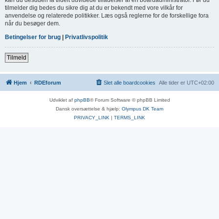
tilmelder dig bedes du sikre dig at du er bekendt med vore vilkår for
anvendelse og relaterede politikker. Læs også reglerne for de forskellige fora
når du besøger dem.
Betingelser for brug
|
Privatlivspolitik
Tilmeld
Hjem
RDEforum
Slet alle boardcookies
Alle tider er
UTC+02:00
Udviklet af
phpBB
® Forum Software © phpBB Limited
Dansk oversættelse & hjælp:
Olympus DK Team
PRIVACY_LINK
|
TERMS_LINK