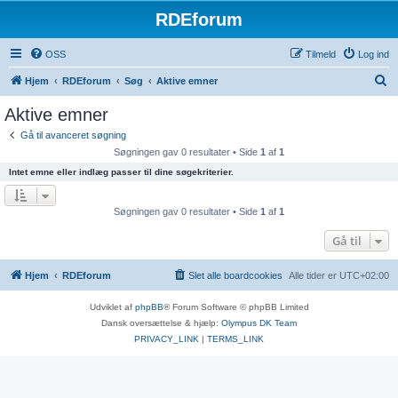
RDEforum
OSS
Tilmeld
Log ind
S
Hjem
RDEforum
Søg
Aktive emner
ø
Aktive emner
g
Gå til avanceret søgning
Søgningen gav 0 resultater • Side
1
af
1
Intet emne eller indlæg passer til dine søgekriterier.
Søgningen gav 0 resultater • Side
1
af
1
Gå til
Hjem
RDEforum
Slet alle boardcookies
Alle tider er
UTC+02:00
Udviklet af
phpBB
® Forum Software © phpBB Limited
Dansk oversættelse & hjælp:
Olympus DK Team
PRIVACY_LINK
|
TERMS_LINK