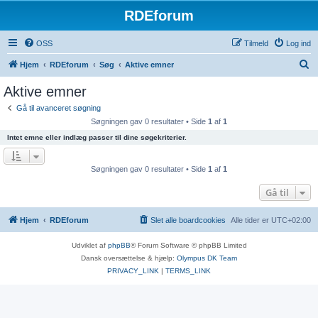
RDEforum
OSS
Tilmeld
Log ind
S
Hjem
RDEforum
Søg
Aktive emner
ø
Aktive emner
g
Gå til avanceret søgning
Søgningen gav 0 resultater • Side
1
af
1
Intet emne eller indlæg passer til dine søgekriterier.
Søgningen gav 0 resultater • Side
1
af
1
Gå til
Hjem
RDEforum
Slet alle boardcookies
Alle tider er
UTC+02:00
Udviklet af
phpBB
® Forum Software © phpBB Limited
Dansk oversættelse & hjælp:
Olympus DK Team
PRIVACY_LINK
|
TERMS_LINK