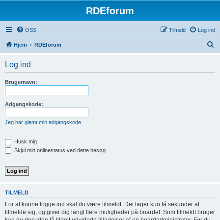
RDEforum
OSS
Tilmeld
Log ind
S
Hjem
RDEforum
ø
Log ind
g
Brugernavn:
Adgangskode:
Jeg har glemt min adgangskode
Husk mig
Skjul min onlinestatus ved dette besøg
TILMELD
For at kunne logge ind skal du være tilmeldt. Det tager kun få sekunder at
tilmelde sig, og giver dig langt flere muligheder på boardet. Som tilmeldt bruger
kan du desuden få tildelt udvidede tilladelser af en boardadministrator. Før du