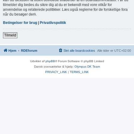
tilmelder dig bedes du sikre dig at du er bekendt med vore vilkår for
anvendelse og relaterede politikker. Læs også reglerne for de forskellige fora
når du besøger dem.
Betingelser for brug
|
Privatlivspolitik
Tilmeld
Hjem
RDEforum
Slet alle boardcookies
Alle tider er
UTC+02:00
Udviklet af
phpBB
® Forum Software © phpBB Limited
Dansk oversættelse & hjælp:
Olympus DK Team
PRIVACY_LINK
|
TERMS_LINK