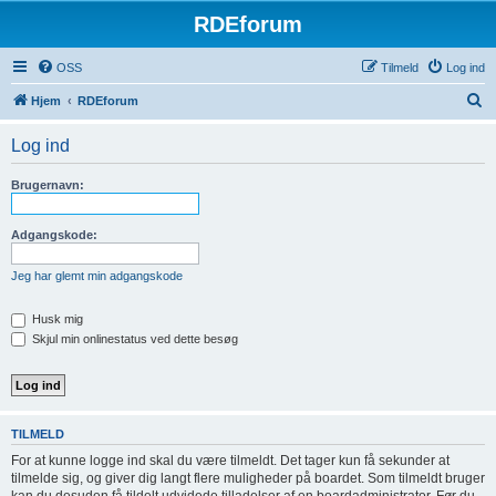
RDEforum
OSS
Tilmeld
Log ind
S
Hjem
RDEforum
ø
Log ind
g
Brugernavn:
Adgangskode:
Jeg har glemt min adgangskode
Husk mig
Skjul min onlinestatus ved dette besøg
TILMELD
For at kunne logge ind skal du være tilmeldt. Det tager kun få sekunder at
tilmelde sig, og giver dig langt flere muligheder på boardet. Som tilmeldt bruger
kan du desuden få tildelt udvidede tilladelser af en boardadministrator. Før du