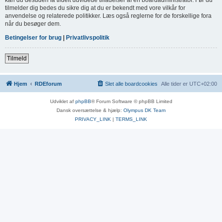
tilmelder dig bedes du sikre dig at du er bekendt med vore vilkår for
anvendelse og relaterede politikker. Læs også reglerne for de forskellige fora
når du besøger dem.
Betingelser for brug
|
Privatlivspolitik
Tilmeld
Hjem
RDEforum
Slet alle boardcookies
Alle tider er
UTC+02:00
Udviklet af
phpBB
® Forum Software © phpBB Limited
Dansk oversættelse & hjælp:
Olympus DK Team
PRIVACY_LINK
|
TERMS_LINK