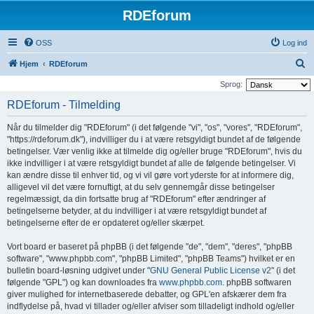
RDEforum
OSS
Log ind
S
Hjem
RDEforum
ø
Sprog:
g
RDEforum - Tilmelding
Når du tilmelder dig "RDEforum" (i det følgende "vi", "os", "vores", "RDEforum",
"https://rdeforum.dk"), indvilliger du i at være retsgyldigt bundet af de følgende
betingelser. Vær venlig ikke at tilmelde dig og/eller bruge "RDEforum", hvis du
ikke indvilliger i at være retsgyldigt bundet af alle de følgende betingelser. Vi
kan ændre disse til enhver tid, og vi vil gøre vort yderste for at informere dig,
alligevel vil det være fornuftigt, at du selv gennemgår disse betingelser
regelmæssigt, da din fortsatte brug af "RDEforum" efter ændringer af
betingelserne betyder, at du indvilliger i at være retsgyldigt bundet af
betingelserne efter de er opdateret og/eller skærpet.
Vort board er baseret på phpBB (i det følgende "de", "dem", "deres", "phpBB
software", "www.phpbb.com", "phpBB Limited", "phpBB Teams") hvilket er en
bulletin board-løsning udgivet under "
GNU General Public License v2
" (i det
følgende "GPL") og kan downloades fra
www.phpbb.com
. phpBB softwaren
giver mulighed for internetbaserede debatter, og GPL'en afskærer dem fra
indflydelse på, hvad vi tillader og/eller afviser som tilladeligt indhold og/eller