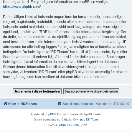
tilladelig adfærd. For yderligere information om phpBB, se venligst:
https://www.phpbb.com/
.
Du indvilliger i ikke at indsende nogen form for fornærmende, uanstændigt,
vulgært, bagtalende, hadefuldt, truende eller sexuelt orienteret materiale eller
indsende andet materiale, som er i strid med lovgivningen, det være sig i dit
eget land, landet hvor "RDEforum" er hostet eller international lovgivning. Gør
du dette, kan dette medføre, at du øjeblikkeligt og permanent bliver udelukket,
med besked herom til din Internet-udbyder, hvis vi vurderer det nødvendigt. IP-
adresserne for alle indlæg logges for at give mulighed for at håndhæve disse
betingelser. Du indvilliger i at "RDEforum" har ret til at fjerne, ændre, flytte eller
låse ethvert emne til enhver tid, såfremt vi finder dette passende. Som bruger
indvilliger du i at al information du har skrevet, bliver lagret i en database.
Selvom denne information ikke vil blive videregivet til tredjemand uden dit
samtykke, vil hverken "RDEforum" eller phpBB blive holdt ansvarlig for ethvert
hackingforsøg, som kan medføre at dataene bliver kompromitteret.
Hjem
RDEforum
Slet alle boardcookies
Alle tider er
UTC+02:00
Udviklet af
phpBB
® Forum Software © phpBB Limited
Dansk oversættelse & hjælp:
Olympus DK Team
PRIVACY_LINK
|
TERMS_LINK