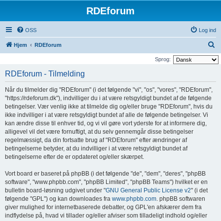
RDEforum
OSS
Log ind
S
Hjem
RDEforum
ø
Sprog:
g
RDEforum - Tilmelding
Når du tilmelder dig "RDEforum" (i det følgende "vi", "os", "vores", "RDEforum",
"https://rdeforum.dk"), indvilliger du i at være retsgyldigt bundet af de følgende
betingelser. Vær venlig ikke at tilmelde dig og/eller bruge "RDEforum", hvis du
ikke indvilliger i at være retsgyldigt bundet af alle de følgende betingelser. Vi
kan ændre disse til enhver tid, og vi vil gøre vort yderste for at informere dig,
alligevel vil det være fornuftigt, at du selv gennemgår disse betingelser
regelmæssigt, da din fortsatte brug af "RDEforum" efter ændringer af
betingelserne betyder, at du indvilliger i at være retsgyldigt bundet af
betingelserne efter de er opdateret og/eller skærpet.
Vort board er baseret på phpBB (i det følgende "de", "dem", "deres", "phpBB
software", "www.phpbb.com", "phpBB Limited", "phpBB Teams") hvilket er en
bulletin board-løsning udgivet under "
GNU General Public License v2
" (i det
følgende "GPL") og kan downloades fra
www.phpbb.com
. phpBB softwaren
giver mulighed for internetbaserede debatter, og GPL'en afskærer dem fra
indflydelse på, hvad vi tillader og/eller afviser som tilladeligt indhold og/eller