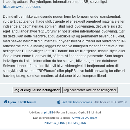
tilladelig adfærd. For yderligere information om phpBB, se venligst:
https://www.phpbb.com/
.
Du indvilliger i ikke at indsende nogen form for fornærmende, uanstændigt,
vulgært, bagtalende, hadefuldt, truende eller sexuelt orienteret materiale eller
indsende andet materiale, som er i strid med lovgivningen, det være sig i dit
eget land, landet hvor "RDEforum" er hostet eller international lovgivning. Gør
du dette, kan dette medføre, at du øjeblikkeligt og permanent bliver udelukket,
med besked herom til din Internet-udbyder, hvis vi vurderer det nødvendigt. IP-
adresserne for alle indlæg logges for at give mulighed for at håndhæve disse
betingelser. Du indvilliger i at "RDEforum" har ret til at fjerne, ændre, flytte eller
låse ethvert emne til enhver tid, såfremt vi finder dette passende. Som bruger
indvilliger du i at al information du har skrevet, bliver lagret i en database.
Selvom denne information ikke vil blive videregivet til tredjemand uden dit
samtykke, vil hverken "RDEforum" eller phpBB blive holdt ansvarlig for ethvert
hackingforsøg, som kan medføre at dataene bliver kompromitteret.
Hjem
RDEforum
Slet alle boardcookies
Alle tider er
UTC+02:00
Udviklet af
phpBB
® Forum Software © phpBB Limited
Dansk oversættelse & hjælp:
Olympus DK Team
PRIVACY_LINK
|
TERMS_LINK