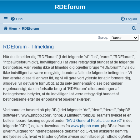
RDEforum
OSS
Log ind
S
Hjem
RDEforum
ø
Sprog:
g
RDEforum - Tilmelding
Når du tilmelder dig "RDEforum" (i det følgende "vi", "os", "vores", "RDEforum",
"https://rdeforum.dk"), indvilliger du i at være retsgyldigt bundet af de følgende
betingelser. Vær venlig ikke at tilmelde dig og/eller bruge "RDEforum", hvis du
ikke indvilliger i at være retsgyldigt bundet af alle de følgende betingelser. Vi
kan ændre disse til enhver tid, og vi vil gøre vort yderste for at informere dig,
alligevel vil det være fornuftigt, at du selv gennemgår disse betingelser
regelmæssigt, da din fortsatte brug af "RDEforum" efter ændringer af
betingelserne betyder, at du indvilliger i at være retsgyldigt bundet af
betingelserne efter de er opdateret og/eller skærpet.
Vort board er baseret på phpBB (i det følgende "de", "dem", "deres", "phpBB
software", "www.phpbb.com", "phpBB Limited", "phpBB Teams") hvilket er en
bulletin board-løsning udgivet under "
GNU General Public License v2
" (i det
følgende "GPL") og kan downloades fra
www.phpbb.com
. phpBB softwaren
giver mulighed for internetbaserede debatter, og GPL'en afskærer dem fra
indflydelse på, hvad vi tillader og/eller afviser som tilladeligt indhold og/eller