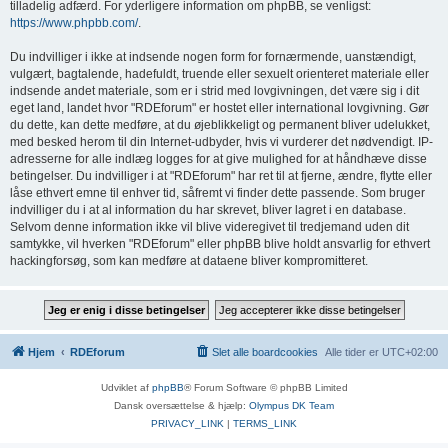
tilladelig adfærd. For yderligere information om phpBB, se venligst:
https://www.phpbb.com/
.
Du indvilliger i ikke at indsende nogen form for fornærmende, uanstændigt,
vulgært, bagtalende, hadefuldt, truende eller sexuelt orienteret materiale eller
indsende andet materiale, som er i strid med lovgivningen, det være sig i dit
eget land, landet hvor "RDEforum" er hostet eller international lovgivning. Gør
du dette, kan dette medføre, at du øjeblikkeligt og permanent bliver udelukket,
med besked herom til din Internet-udbyder, hvis vi vurderer det nødvendigt. IP-
adresserne for alle indlæg logges for at give mulighed for at håndhæve disse
betingelser. Du indvilliger i at "RDEforum" har ret til at fjerne, ændre, flytte eller
låse ethvert emne til enhver tid, såfremt vi finder dette passende. Som bruger
indvilliger du i at al information du har skrevet, bliver lagret i en database.
Selvom denne information ikke vil blive videregivet til tredjemand uden dit
samtykke, vil hverken "RDEforum" eller phpBB blive holdt ansvarlig for ethvert
hackingforsøg, som kan medføre at dataene bliver kompromitteret.
Hjem
RDEforum
Slet alle boardcookies
Alle tider er
UTC+02:00
Udviklet af
phpBB
® Forum Software © phpBB Limited
Dansk oversættelse & hjælp:
Olympus DK Team
PRIVACY_LINK
|
TERMS_LINK