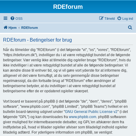
RDEforum
OSS
Tilmeld
Log ind
S
Hjem
RDEforum
ø
RDEforum - Betingelser for brug
g
Når du tilmelder dig "RDEforum" (i det følgende "vi", "os", "vores", "RDEforum",
"https://rdeforum.dk"), indvilliger du i at være retsgyldigt bundet af de følgende
betingelser. Vær venlig ikke at tilmelde dig og/eller bruge "RDEforum", hvis du
ikke indvilliger i at være retsgyldigt bundet af alle de følgende betingelser. Vi
kan ændre disse til enhver tid, og vi vil gøre vort yderste for at informere dig,
alligevel vil det være fornuftigt, at du selv gennemgår disse betingelser
regelmæssigt, da din fortsatte brug af "RDEforum" efter ændringer af
betingelserne betyder, at du indvilliger i at være retsgyldigt bundet af
betingelserne efter de er opdateret og/eller skærpet.
Vort board er baseret på phpBB (i det følgende "de", "dem", "deres", "phpBB
software", "www.phpbb.com", "phpBB Limited", "phpBB Teams") hvilket er en
bulletin board-løsning udgivet under "
GNU General Public License v2
" (i det
følgende "GPL") og kan downloades fra
www.phpbb.com
. phpBB softwaren
giver mulighed for internetbaserede debatter, og GPL'en afskærer dem fra
indflydelse på, hvad vi tillader og/eller afviser som tilladeligt indhold og/eller
tilladelig adfærd. For yderligere information om phpBB, se venligst: