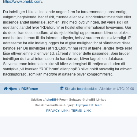
https://www.phpbb.com/
.
Du indvilliger i ikke at indsende nogen form for fornærmende, uanstændigt,
vulgært, bagtalende, hadefuldt, truende eller sexuelt orienteret materiale eller
indsende andet materiale, som er i strid med lovgivningen, det være sig i dit
eget land, landet hvor "RDEforum" er hostet eller international lovgivning. Gør
du dette, kan dette medføre, at du øjeblikkeligt og permanent bliver udelukket,
med besked herom til din Internet-udbyder, hvis vi vurderer det nødvendigt. IP-
adresserne for alle indlæg logges for at give mulighed for at håndhæve disse
betingelser. Du indvilliger i at "RDEforum" har ret til at fjerne, ændre, flytte eller
låse ethvert emne til enhver tid, såfremt vi finder dette passende. Som bruger
indvilliger du i at al information du har skrevet, bliver lagret i en database.
Selvom denne information ikke vil blive videregivet til tredjemand uden dit
samtykke, vil hverken "RDEforum" eller phpBB blive holdt ansvarlig for ethvert
hackingforsøg, som kan medføre at dataene bliver kompromitteret.
Hjem
RDEforum
Slet alle boardcookies
Alle tider er
UTC+02:00
Udviklet af
phpBB
® Forum Software © phpBB Limited
Dansk oversættelse & hjælp:
Olympus DK Team
PRIVACY_LINK
|
TERMS_LINK