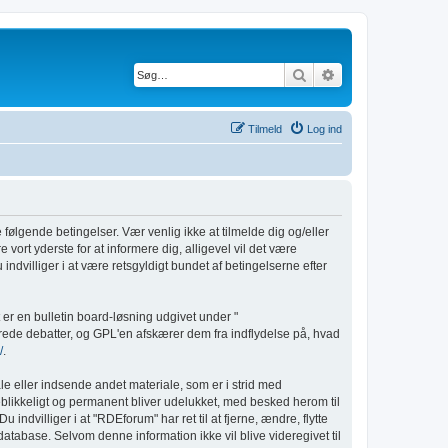
Søg
Avanceret søgnin
Tilmeld
Log ind
e følgende betingelser. Vær venlig ikke at tilmelde dig og/eller
 vort yderste for at informere dig, alligevel vil det være
indvilliger i at være retsgyldigt bundet af betingelserne efter
er en bulletin board-løsning udgivet under "
rede debatter, og GPL'en afskærer dem fra indflydelse på, hvad
/
.
le eller indsende andet materiale, som er i strid med
øjeblikkeligt og permanent bliver udelukket, med besked herom til
indvilliger i at "RDEforum" har ret til at fjerne, ændre, flytte
n database. Selvom denne information ikke vil blive videregivet til