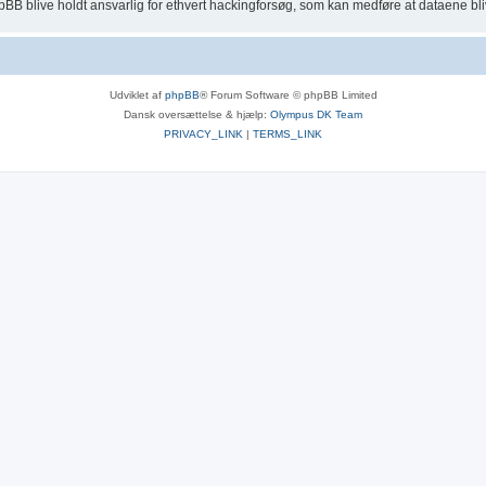
BB blive holdt ansvarlig for ethvert hackingforsøg, som kan medføre at dataene bli
Udviklet af
phpBB
® Forum Software © phpBB Limited
Dansk oversættelse & hjælp:
Olympus DK Team
PRIVACY_LINK
|
TERMS_LINK