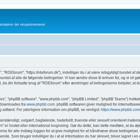
atører der eksperimenterer
", "RDEforum", "https://rdeforum.dk"), indvilliger du i at være retsgyldigt bundet af d
undet af alle de følgende betingelser. Vi kan ændre disse til enhver tid, og vi vil gøre
 da din fortsatte brug af "RDEforum" efter ændringer af betingelserne betyder, at du 
eres", "phpBB software", "www.phpbb.com", "phpBB Limited", "phpBB Teams") hvilket 
n downloades fra
www.phpbb.com
. phpBB softwaren giver mulighed for internetbase
adelig adfærd. For yderligere information om phpBB, se venligst:
https://www.phpbb.com
anstændigt, vulgært, bagtalende, hadefuldt, truende eller sexuelt orienteret materia
m" er hostet eller international lovgivning. Gør du dette, kan dette medføre, at du 
rne for alle indlæg logges for at give mulighed for at håndhæve disse betingelser. Du 
ssende. Som bruger indvilliger du i at al information du har skrevet, bliver lagret i e