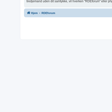
tredjemand uden dit samtykke, vil hverken "RDEforum" eller php
Hjem
RDEforum