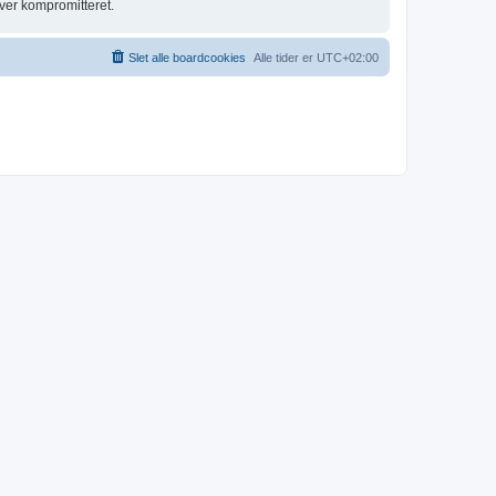
ver kompromitteret.
Slet alle boardcookies
Alle tider er
UTC+02:00