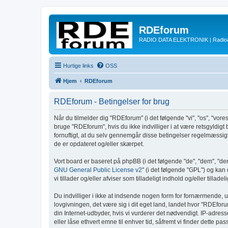
RDEforum
RADIO DATA ELEKTRONIK | Radioam
Hurtige links
OSS
Hjem
RDEforum
RDEforum - Betingelser for brug
Når du tilmelder dig "RDEforum" (i det følgende "vi", "os", "vores
bruge "RDEforum", hvis du ikke indvilliger i at være retsgyldigt b
fornuftigt, at du selv gennemgår disse betingelser regelmæssigt,
de er opdateret og/eller skærpet.
Vort board er baseret på phpBB (i det følgende "de", "dem", "d
GNU General Public License v2
" (i det følgende "GPL") og ka
vi tillader og/eller afviser som tilladeligt indhold og/eller till
Du indvilliger i ikke at indsende nogen form for fornærmende, u
lovgivningen, det være sig i dit eget land, landet hvor "RDEforu
din Internet-udbyder, hvis vi vurderer det nødvendigt. IP-adresse
eller låse ethvert emne til enhver tid, såfremt vi finder dette pa