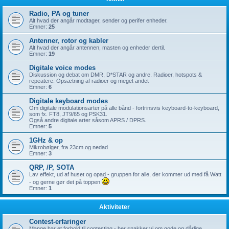
Radio, PA og tuner
Alt hvad der angår modtager, sender og perifer enheder.
Emner:
25
Antenner, rotor og kabler
Alt hvad der angår antennen, masten og enheder dertil.
Emner:
19
Digitale voice modes
Diskussion og debat om DMR, D*STAR og andre. Radioer, hotspots &
repeatere. Opsætning af radioer og meget andet
Emner:
6
Digitale keyboard modes
Om digitale modulationsarter på alle bånd - fortrinsvis keyboard-to-keyboard,
som fx. FT8, JT9/65 og PSK31.
Også andre digitale arter såsom APRS / DPRS.
Emner:
5
1GHz & op
Mikrobølger, fra 23cm og nedad
Emner:
3
QRP, /P, SOTA
Lav effekt, ud af huset og opad - gruppen for alle, der kommer ud med få Watt
- og gerne gør det på toppen
Emner:
1
Aktiviteter
Contest-erfaringer
Mange har et forhold til contesting - her snakker vi om gode og dårlige