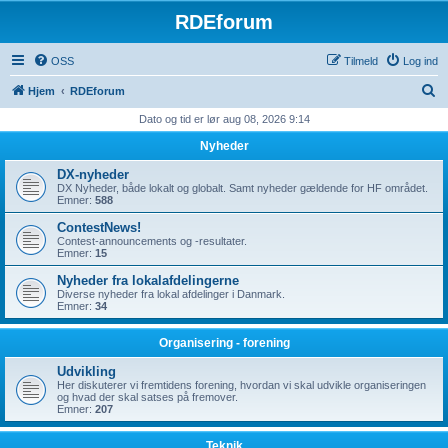
RDEforum
OSS
Tilmeld
Log ind
S
Hjem
RDEforum
ø
Dato og tid er lør aug 08, 2026 9:14
g
Nyheder
DX-nyheder
DX Nyheder, både lokalt og globalt. Samt nyheder gældende for HF området.
Emner:
588
ContestNews!
Contest-announcements og -resultater.
Emner:
15
Nyheder fra lokalafdelingerne
Diverse nyheder fra lokal afdelinger i Danmark.
Emner:
34
Organisering - forening
Udvikling
Her diskuterer vi fremtidens forening, hvordan vi skal udvikle organiseringen
og hvad der skal satses på fremover.
Emner:
207
Teknik