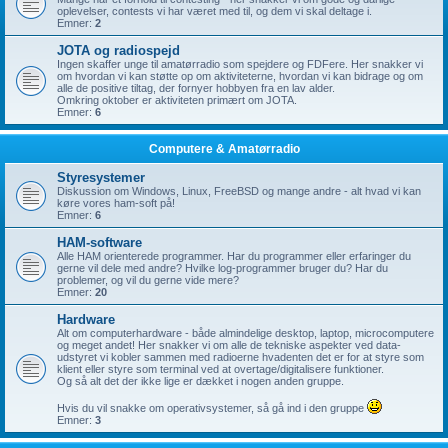
oplevelser, contests vi har været med til, og dem vi skal deltage i.
Emner:
2
JOTA og radiospejd
Ingen skaffer unge til amatørradio som spejdere og FDFere. Her snakker vi
om hvordan vi kan støtte op om aktiviteterne, hvordan vi kan bidrage og om
alle de positive tiltag, der fornyer hobbyen fra en lav alder.
Omkring oktober er aktiviteten primært om JOTA.
Emner:
6
Computere & Amatørradio
Styresystemer
Diskussion om Windows, Linux, FreeBSD og mange andre - alt hvad vi kan
køre vores ham-soft på!
Emner:
6
HAM-software
Alle HAM orienterede programmer. Har du programmer eller erfaringer du
gerne vil dele med andre? Hvilke log-programmer bruger du? Har du
problemer, og vil du gerne vide mere?
Emner:
20
Hardware
Alt om computerhardware - både almindelige desktop, laptop, microcomputere
og meget andet! Her snakker vi om alle de tekniske aspekter ved data-
udstyret vi kobler sammen med radioerne hvadenten det er for at styre som
klient eller styre som terminal ved at overtage/digitalisere funktioner.
Og så alt det der ikke lige er dækket i nogen anden gruppe.
Hvis du vil snakke om operativsystemer, så gå ind i den gruppe
Emner:
3