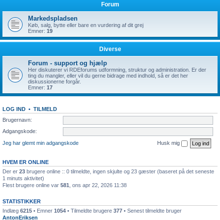
Forum
Markedspladsen
Køb, salg, bytte eller bare en vurdering af dit grej
Emner:
19
Diverse
Forum - support og hjælp
Her diskuterer vi RDEforums udformning, struktur og administration. Er der
ting du mangler, eller vil du gerne bidrage med indhold, så er det her
diskussionerne forgår.
Emner:
17
LOG IND
•
TILMELD
Brugernavn:
Adgangskode:
Jeg har glemt min adgangskode
Husk mig
HVEM ER ONLINE
Der er
23
brugere online :: 0 tilmeldte, ingen skjulte og 23 gæster (baseret på det seneste
1 minuts aktivitet)
Flest brugere online var
581
, ons apr 22, 2026 11:38
STATISTIKKER
Indlæg
6215
• Emner
1054
• Tilmeldte brugere
377
• Senest tilmeldte bruger
AntonEriksen