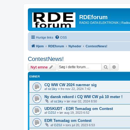
RDEforum
RADIO DATA ELEKTRONIK | Radioam
Hurtige links
OSS
Hjem
RDEforum
Nyheder
ContestNews!
ContestNews!
Søg
Avancer
Nyt emne
EMNER
CQ WW CW 2024 nærmer sig
af
oz1iky
»
fre nov 22, 2024 7:42
Ny dansk rekord i CQ WW CW på 10 meter !
af
oz1iky
»
lør mar 02, 2024 8:50
UDSKUDT - EDR Temadag om Contest
af
OZ0J
»
lør aug 19, 2023 6:52
EDR Temadag om Contest
af
OZ0J
»
tors jul 20, 2023 6:53