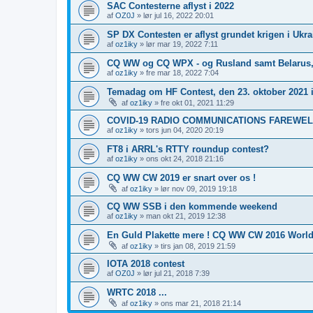
SAC Contesterne aflyst i 2022
af
OZ0J
»
lør jul 16, 2022 20:01
SP DX Contesten er aflyst grundet krigen i Ukra
af
oz1iky
»
lør mar 19, 2022 7:11
CQ WW og CQ WPX - og Rusland samt Belarus,
af
oz1iky
»
fre mar 18, 2022 7:04
Temadag om HF Contest, den 23. oktober 2021 
af
oz1iky
»
fre okt 01, 2021 11:29
COVID-19 RADIO COMMUNICATIONS FAREWEL
af
oz1iky
»
tors jun 04, 2020 20:19
FT8 i ARRL's RTTY roundup contest?
af
oz1iky
»
ons okt 24, 2018 21:16
CQ WW CW 2019 er snart over os !
af
oz1iky
»
lør nov 09, 2019 19:18
CQ WW SSB i den kommende weekend
af
oz1iky
»
man okt 21, 2019 12:38
En Guld Plakette mere ! CQ WW CW 2016 Worl
af
oz1iky
»
tirs jan 08, 2019 21:59
IOTA 2018 contest
af
OZ0J
»
lør jul 21, 2018 7:39
WRTC 2018 ...
af
oz1iky
»
ons mar 21, 2018 21:14