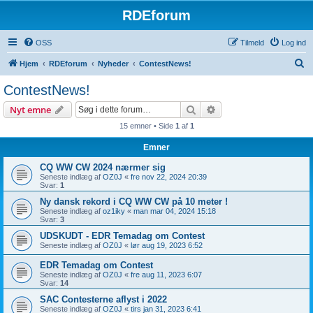
RDEforum
OSS
Tilmeld
Log ind
S
Hjem
RDEforum
Nyheder
ContestNews!
ø
ContestNews!
g
Søg
Avanceret søgning
Nyt emne
15 emner • Side
1
af
1
Emner
CQ WW CW 2024 nærmer sig
Seneste indlæg af
OZ0J
«
fre nov 22, 2024 20:39
Svar:
1
Ny dansk rekord i CQ WW CW på 10 meter !
Seneste indlæg af
oz1iky
«
man mar 04, 2024 15:18
Svar:
3
UDSKUDT - EDR Temadag om Contest
Seneste indlæg af
OZ0J
«
lør aug 19, 2023 6:52
EDR Temadag om Contest
Seneste indlæg af
OZ0J
«
fre aug 11, 2023 6:07
Svar:
14
SAC Contesterne aflyst i 2022
Seneste indlæg af
OZ0J
«
tirs jan 31, 2023 6:41