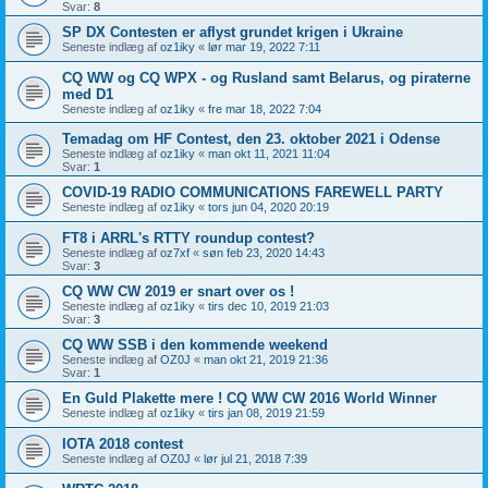
Svar:
8
SP DX Contesten er aflyst grundet krigen i Ukraine
Seneste indlæg af
oz1iky
«
lør mar 19, 2022 7:11
CQ WW og CQ WPX - og Rusland samt Belarus, og piraterne
med D1
Seneste indlæg af
oz1iky
«
fre mar 18, 2022 7:04
Temadag om HF Contest, den 23. oktober 2021 i Odense
Seneste indlæg af
oz1iky
«
man okt 11, 2021 11:04
Svar:
1
COVID-19 RADIO COMMUNICATIONS FAREWELL PARTY
Seneste indlæg af
oz1iky
«
tors jun 04, 2020 20:19
FT8 i ARRL's RTTY roundup contest?
Seneste indlæg af
oz7xf
«
søn feb 23, 2020 14:43
Svar:
3
CQ WW CW 2019 er snart over os !
Seneste indlæg af
oz1iky
«
tirs dec 10, 2019 21:03
Svar:
3
CQ WW SSB i den kommende weekend
Seneste indlæg af
OZ0J
«
man okt 21, 2019 21:36
Svar:
1
En Guld Plakette mere ! CQ WW CW 2016 World Winner
Seneste indlæg af
oz1iky
«
tirs jan 08, 2019 21:59
IOTA 2018 contest
Seneste indlæg af
OZ0J
«
lør jul 21, 2018 7:39