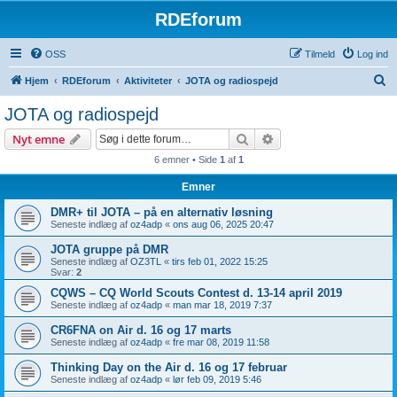
RDEforum
OSS
Tilmeld
Log ind
S
Hjem
RDEforum
Aktiviteter
JOTA og radiospejd
ø
JOTA og radiospejd
g
Søg
Avanceret søgning
Nyt emne
6 emner • Side
1
af
1
Emner
DMR+ til JOTA – på en alternativ løsning
Seneste indlæg af
oz4adp
«
ons aug 06, 2025 20:47
JOTA gruppe på DMR
Seneste indlæg af
OZ3TL
«
tirs feb 01, 2022 15:25
Svar:
2
CQWS – CQ World Scouts Contest d. 13-14 april 2019
Seneste indlæg af
oz4adp
«
man mar 18, 2019 7:37
CR6FNA on Air d. 16 og 17 marts
Seneste indlæg af
oz4adp
«
fre mar 08, 2019 11:58
Thinking Day on the Air d. 16 og 17 februar
Seneste indlæg af
oz4adp
«
lør feb 09, 2019 5:46