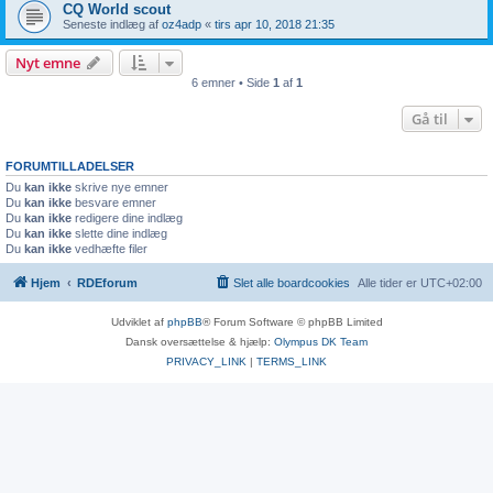
CQ World scout
Seneste indlæg af
oz4adp
«
tirs apr 10, 2018 21:35
Nyt emne
6 emner • Side
1
af
1
Gå til
FORUMTILLADELSER
Du
kan ikke
skrive nye emner
Du
kan ikke
besvare emner
Du
kan ikke
redigere dine indlæg
Du
kan ikke
slette dine indlæg
Du
kan ikke
vedhæfte filer
Hjem
RDEforum
Slet alle boardcookies
Alle tider er
UTC+02:00
Udviklet af
phpBB
® Forum Software © phpBB Limited
Dansk oversættelse & hjælp:
Olympus DK Team
PRIVACY_LINK
|
TERMS_LINK