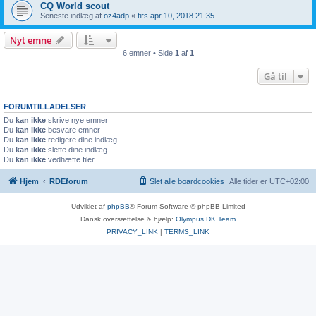
CQ World scout
Seneste indlæg af
oz4adp
«
tirs apr 10, 2018 21:35
Nyt emne
6 emner • Side
1
af
1
Gå til
FORUMTILLADELSER
Du
kan ikke
skrive nye emner
Du
kan ikke
besvare emner
Du
kan ikke
redigere dine indlæg
Du
kan ikke
slette dine indlæg
Du
kan ikke
vedhæfte filer
Hjem
RDEforum
Slet alle boardcookies
Alle tider er
UTC+02:00
Udviklet af
phpBB
® Forum Software © phpBB Limited
Dansk oversættelse & hjælp:
Olympus DK Team
PRIVACY_LINK
|
TERMS_LINK