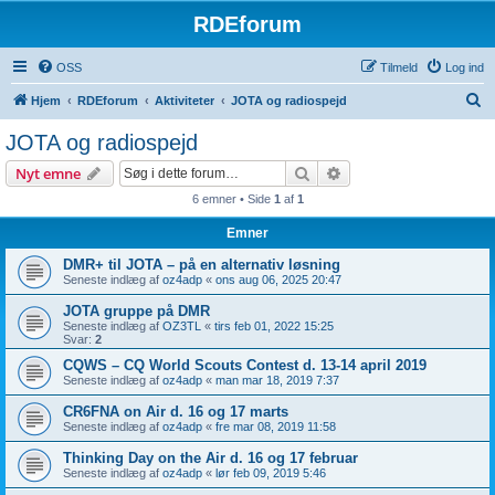
RDEforum
OSS
Tilmeld
Log ind
S
Hjem
RDEforum
Aktiviteter
JOTA og radiospejd
ø
JOTA og radiospejd
g
Søg
Avanceret søgning
Nyt emne
6 emner • Side
1
af
1
Emner
DMR+ til JOTA – på en alternativ løsning
Seneste indlæg af
oz4adp
«
ons aug 06, 2025 20:47
JOTA gruppe på DMR
Seneste indlæg af
OZ3TL
«
tirs feb 01, 2022 15:25
Svar:
2
CQWS – CQ World Scouts Contest d. 13-14 april 2019
Seneste indlæg af
oz4adp
«
man mar 18, 2019 7:37
CR6FNA on Air d. 16 og 17 marts
Seneste indlæg af
oz4adp
«
fre mar 08, 2019 11:58
Thinking Day on the Air d. 16 og 17 februar
Seneste indlæg af
oz4adp
«
lør feb 09, 2019 5:46