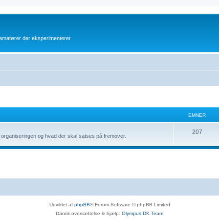
atører der eksperimenterer
EMNER
E
207
le organiseringen og hvad der skal satses på fremover.
m
n
e
r
Udviklet af
phpBB
® Forum Software © phpBB Limited
Dansk oversættelse & hjælp:
Olympus DK Team