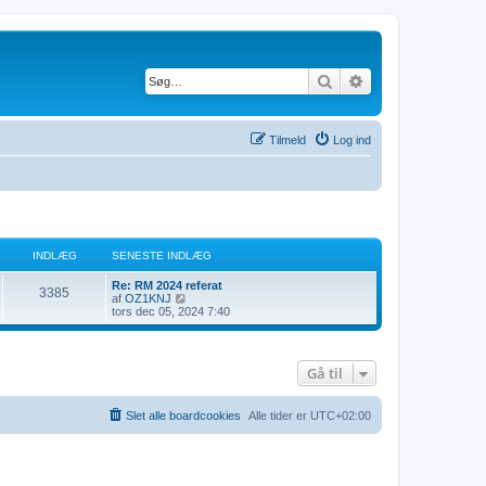
Søg
Avanceret søgnin
Tilmeld
Log ind
INDLÆG
SENESTE INDLÆG
S
Re: RM 2024 referat
I
3385
e
V
af
OZ1KNJ
n
i
tors dec 05, 2024 7:40
n
e
s
s
d
d
t
e
e
t
Gå til
l
i
s
n
e
d
n
æ
l
e
Slet alle boardcookies
Alle tider er
UTC+02:00
æ
s
g
g
t
e
i
n