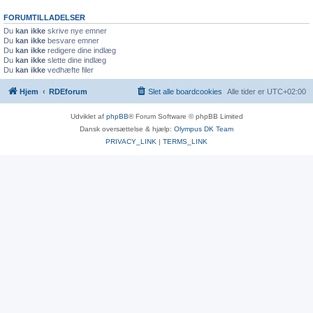
FORUMTILLADELSER
Du
kan ikke
skrive nye emner
Du
kan ikke
besvare emner
Du
kan ikke
redigere dine indlæg
Du
kan ikke
slette dine indlæg
Du
kan ikke
vedhæfte filer
Hjem
RDEforum
Slet alle boardcookies
Alle tider er
UTC+02:00
Udviklet af
phpBB
® Forum Software © phpBB Limited
Dansk oversættelse & hjælp:
Olympus DK Team
PRIVACY_LINK
|
TERMS_LINK