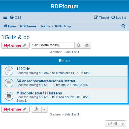
RDEforum
OSS
Tilmeld
Log ind
S
Hjem
RDEforum
Teknik
1GHz & op
ø
1GHz & op
g
Søg
Avanceret søgning
Nyt emne
3 emner • Side
1
af
1
Emner
122GHz
Seneste indlæg af
LA5GOA
«
man okt 14, 2019 18:20
Så er regnscattersæsonen startet
Seneste indlæg af
OZ1FF
«
tirs maj 29, 2018 20:36
Mikrobølgetræf i Horsens
Seneste indlæg af
OZ1FUS
«
søn apr 22, 2018 8:23
Svar:
1
Nyt emne
3 emner • Side
1
af
1
Gå til