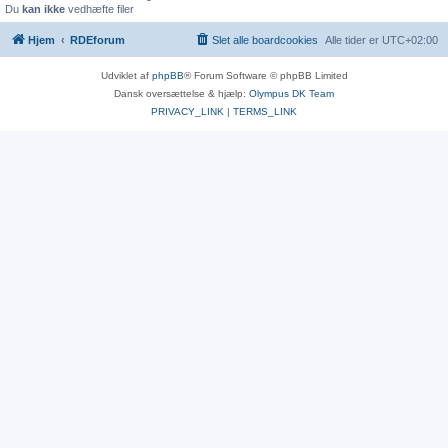
Du
kan ikke
vedhæfte filer
Hjem
RDEforum
Slet alle boardcookies
Alle tider er
UTC+02:00
Udviklet af
phpBB
® Forum Software © phpBB Limited
Dansk oversættelse & hjælp:
Olympus DK Team
PRIVACY_LINK
|
TERMS_LINK