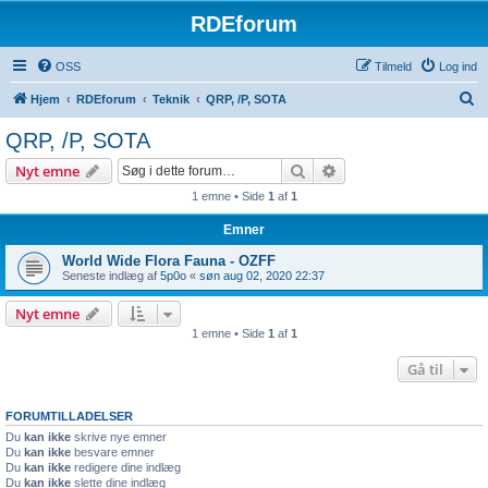
RDEforum
OSS
Tilmeld
Log ind
S
Hjem
RDEforum
Teknik
QRP, /P, SOTA
ø
QRP, /P, SOTA
g
Søg
Avanceret søgning
Nyt emne
1 emne • Side
1
af
1
Emner
World Wide Flora Fauna - OZFF
Seneste indlæg af
5p0o
«
søn aug 02, 2020 22:37
Nyt emne
1 emne • Side
1
af
1
Gå til
FORUMTILLADELSER
Du
kan ikke
skrive nye emner
Du
kan ikke
besvare emner
Du
kan ikke
redigere dine indlæg
Du
kan ikke
slette dine indlæg