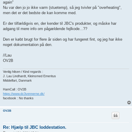
again"
Nu var den jo jo ikke varm (stuetemp), så jeg tvivler på "overheating",
men det er det bedste de kan komme med.
Er der tilfældigvis en, der kender til JBC's produkter, og måske har
adgang til mere info om pågældende fejlkode...??
Den er købt brugt for flere år siden og har fungeret fint, og jeg har ikke
noget dokumentation på den.
//Lau
OV2B
Venlig hilsen / Kind regards :
J. Lau Lindhardt, Kleinsmed Emeritus
Middelfart, Danmark
HamCall : OV2B
https://www.dc3vennerne.dk/
facebook : No thanks
OV2B
Re: Hjælp til JBC loddestation.