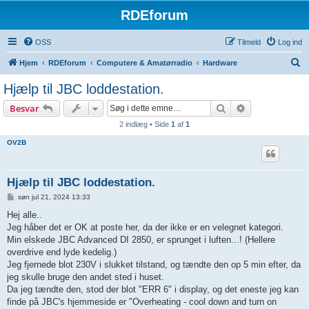
RDEforum
OSS
Tilmeld
Log ind
S
Hjem
RDEforum
Computere & Amatørradio
Hardware
ø
Hjælp til JBC loddestation.
g
Søg
Avanceret søg
Besvar
2 indlæg • Side
1
af
1
OV2B
Hjælp til JBC loddestation.
I
søn jul 21, 2024 13:33
n
d
Hej alle..
l
Jeg håber det er OK at poste her, da der ikke er en velegnet kategori.
æ
g
Min elskede JBC Advanced DI 2850, er sprunget i luften...! (Hellere
overdrive end lyde kedelig.)
Jeg fjernede blot 230V i slukket tilstand, og tændte den op 5 min efter, da
jeg skulle bruge den andet sted i huset.
Da jeg tændte den, stod der blot "ERR 6" i display, og det eneste jeg kan
finde på JBC's hjemmeside er "Overheating - cool down and turn on