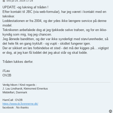
I
ons jul 24, 2024 17:24
n
d
UPDATE -og lukning af tråden !
l
Efter kontakt til JBC (via web-formular), har jeg været i kontakt med en
æ
g
tekniker.
Loddestationen er fra 2004, og der ydes ikke længere service på denne
model.
Teknikeren anbefalede dog at jeg tjekkede selve trafoen, og for en ikke-
kyndig som mig, tog jeg chancen.
Jeg åbnede banditten, og der var ikke synderligt med støv/urenheder, så
det hele fik en gang trykluft - og vupti - skidtet fungerer igen.
Der er sikkert en løs forbindelse et sted - det må der kigges på....vigtigst
er dog, at jeg kan få loddet det jeg akut står og skal lodde.
Tråden lukkes derfor.
//Lau
OV2B
Venlig hilsen / Kind regards :
J. Lau Lindhardt, Kleinsmed Emeritus
Middelfart, Danmark
HamCall : OV2B
https://www.dc3vennerne.dk/
facebook : No thanks