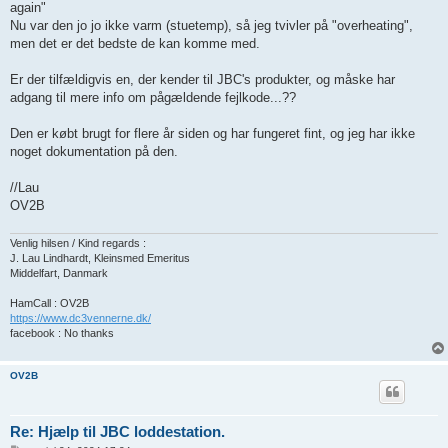
again"
Nu var den jo jo ikke varm (stuetemp), så jeg tvivler på "overheating",
men det er det bedste de kan komme med.
Er der tilfældigvis en, der kender til JBC's produkter, og måske har
adgang til mere info om pågældende fejlkode...??
Den er købt brugt for flere år siden og har fungeret fint, og jeg har ikke
noget dokumentation på den.
//Lau
OV2B
Venlig hilsen / Kind regards :
J. Lau Lindhardt, Kleinsmed Emeritus
Middelfart, Danmark
HamCall : OV2B
https://www.dc3vennerne.dk/
facebook : No thanks
OV2B
Re: Hjælp til JBC loddestation.