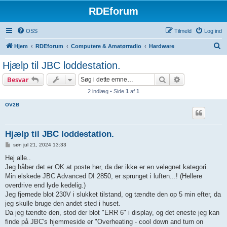
RDEforum
OSS
Tilmeld
Log ind
S
Hjem
RDEforum
Computere & Amatørradio
Hardware
ø
Hjælp til JBC loddestation.
g
Søg
Avanceret søg
Besvar
2 indlæg • Side
1
af
1
OV2B
Hjælp til JBC loddestation.
I
søn jul 21, 2024 13:33
n
d
Hej alle..
l
Jeg håber det er OK at poste her, da der ikke er en velegnet kategori.
æ
g
Min elskede JBC Advanced DI 2850, er sprunget i luften...! (Hellere
overdrive end lyde kedelig.)
Jeg fjernede blot 230V i slukket tilstand, og tændte den op 5 min efter, da
jeg skulle bruge den andet sted i huset.
Da jeg tændte den, stod der blot "ERR 6" i display, og det eneste jeg kan
finde på JBC's hjemmeside er "Overheating - cool down and turn on