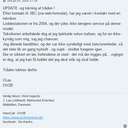
I
ons jul 24, 2024 17:24
n
d
UPDATE -og lukning af tråden !
l
Efter kontakt til JBC (via web-formular), har jeg været i kontakt med en
æ
g
tekniker.
Loddestationen er fra 2004, og der ydes ikke længere service på denne
model.
Teknikeren anbefalede dog at jeg tjekkede selve trafoen, og for en ikke-
kyndig som mig, tog jeg chancen.
Jeg åbnede banditten, og der var ikke synderligt med støv/urenheder, så
det hele fik en gang trykluft - og vupti - skidtet fungerer igen.
Der er sikkert en løs forbindelse et sted - det må der kigges på....vigtigst
er dog, at jeg kan få loddet det jeg akut står og skal lodde.
Tråden lukkes derfor.
//Lau
OV2B
Venlig hilsen / Kind regards :
J. Lau Lindhardt, Kleinsmed Emeritus
Middelfart, Danmark
HamCall : OV2B
https://www.dc3vennerne.dk/
facebook : No thanks