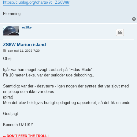
https://clublog.org/charts/?c=ZS8W#r
Flemming
oz1iky
ZS8W Marion island
I
søn maj 11, 2025 7:20
n
d
Ohøj
l
æ
g
Igår var han meget svagt læsbart på "Fidus Mode".
På 10 meter f.eks. var der perioder ude dekodning..
Samtidigt var der - desværre - igen nogen der syntes det var sjovt med
en pileup som ikke var deres.
(pirat)
Men det blev heldigvis hurtigt opdaget og rapporteret, så det fik en ende.
God jagt.
Kenneth OZ1IKY
... DON'T FEED THE TROLL !