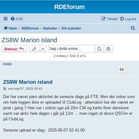
RDEforum
OSS
Tilmeld
Log ind
S
Hjem
RDEforum
Nyheder
DX-nyheder
ø
ZS8W Marion island
g
Søg
Avanceret søg
Besvar
2 indlæg • Side
1
af
1
OU2X
ZS8W Marion island
I
ons maj 07, 2025 10:41
n
d
Der har været pæn aktivitet de seneste dage på FT8. Men det virker som
l
om hele loggen ikke er uploaded til ClubLog - alternativt har der været en
æ
g
pirat i gang ? Han var i sidste uge på 20m CW og kørte flere danskere
samt var aktiv hele dagen i går på 12m ... men ingen af disse QSO'er er
på ClubLog.
Seneste upload er idag : 2025-05-07 02:41:00