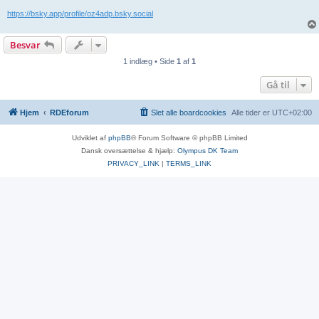
https://bsky.app/profile/oz4adp.bsky.social
Besvar
1 indlæg • Side
1
af
1
Gå til
Hjem
RDEforum
Slet alle boardcookies
Alle tider er
UTC+02:00
Udviklet af
phpBB
® Forum Software © phpBB Limited
Dansk oversættelse & hjælp:
Olympus DK Team
PRIVACY_LINK
|
TERMS_LINK