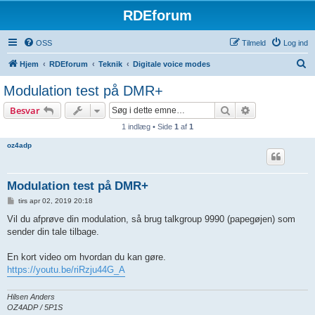
RDEforum
OSS
Tilmeld
Log ind
S
Hjem
RDEforum
Teknik
Digitale voice modes
ø
Modulation test på DMR+
g
Søg
Avanceret søg
Besvar
1 indlæg • Side
1
af
1
oz4adp
Modulation test på DMR+
I
tirs apr 02, 2019 20:18
n
d
Vil du afprøve din modulation, så brug talkgroup 9990 (papegøjen) som
l
sender din tale tilbage.
æ
g
En kort video om hvordan du kan gøre.
https://youtu.be/riRzju44G_A
Hilsen Anders
OZ4ADP / 5P1S