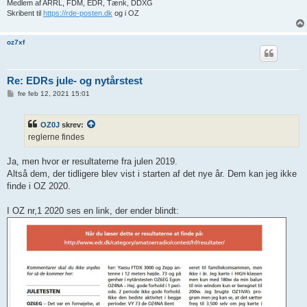
Medlem af ARRL, FDM, EDR, Tænk, DDXG
Skribent til
https://rde-posten.dk
og i OZ
oz7xf
Re: EDRs jule- og nytårstest
I
fre feb 12, 2021 15:01
n
d
l
OZ0J
skrev:
æ
g
reglerne findes
Ja, men hvor er resultaterne fra julen 2019.
Altså dem, der tidligere blev vist i starten af det nye år. Dem kan jeg ikke
finde i OZ 2020.
I OZ nr,1 2020 ses en link, der ender blindt: