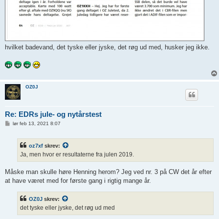
hvilket badevand, det tyske eller jyske, det røg ud med, husker jeg ikke.
OZ0J
Re: EDRs jule- og nytårstest
I
lør feb 13, 2021 8:07
n
d
l
oz7xf
skrev:
æ
g
Ja, men hvor er resultaterne fra julen 2019.
Måske man skulle høre Henning herom? Jeg ved nr. 3 på CW det år efter
at have været med for første gang i rigtig mange år.
OZ0J
skrev:
det tyske eller jyske, det røg ud med