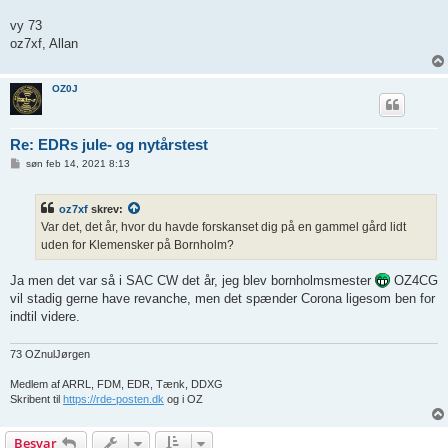
vy 73
oz7xf, Allan
OZ0J
Re: EDRs jule- og nytårstest
I
søn feb 14, 2021 8:13
n
d
l
oz7xf
skrev:
æ
g
Var det, det år, hvor du havde forskanset dig på en gammel gård lidt
uden for Klemensker på Bornholm?
Ja men det var så i SAC CW det år, jeg blev bornholmsmester
OZ4CG
vil stadig gerne have revanche, men det spænder Corona ligesom ben for
indtil videre.
73 OZnulJørgen
Medlem af ARRL, FDM, EDR, Tænk, DDXG
Skribent til
https://rde-posten.dk
og i OZ
Besvar