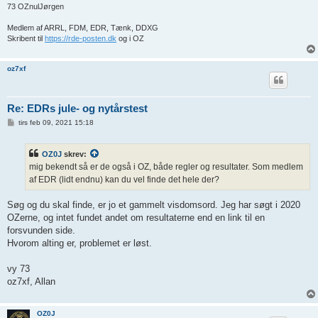
73 OZnulJørgen
Medlem af ARRL, FDM, EDR, Tænk, DDXG
Skribent til
https://rde-posten.dk
og i OZ
oz7xf
Re: EDRs jule- og nytårstest
I
tirs feb 09, 2021 15:18
n
d
l
OZ0J
skrev:
æ
g
mig bekendt så er de også i OZ, både regler og resultater. Som medlem
af EDR (lidt endnu) kan du vel finde det hele der?
Søg og du skal finde, er jo et gammelt visdomsord. Jeg har søgt i 2020
OZerne, og intet fundet andet om resultaterne end en link til en
forsvunden side.
Hvorom alting er, problemet er løst.
vy 73
oz7xf, Allan
OZ0J