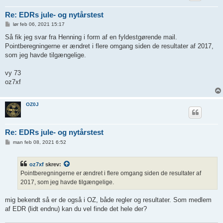
Re: EDRs jule- og nytårstest
I
lør feb 06, 2021 15:17
n
d
Så fik jeg svar fra Henning i form af en fyldestgørende mail.
l
Pointberegningerne er ændret i flere omgang siden de resultater af 2017,
æ
g
som jeg havde tilgængelige.
vy 73
oz7xf
OZ0J
Re: EDRs jule- og nytårstest
I
man feb 08, 2021 6:52
n
d
l
oz7xf
skrev:
æ
g
Pointberegningerne er ændret i flere omgang siden de resultater af
2017, som jeg havde tilgængelige.
mig bekendt så er de også i OZ, både regler og resultater. Som medlem
af EDR (lidt endnu) kan du vel finde det hele der?