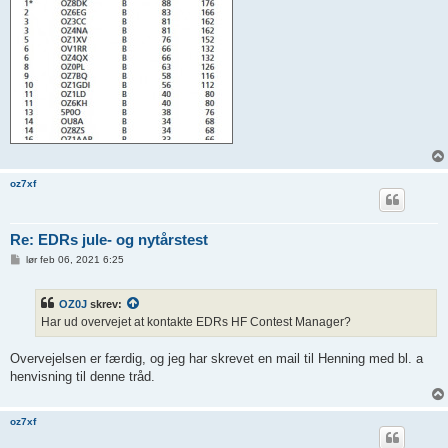
oz7xf
Re: EDRs jule- og nytårstest
I
lør feb 06, 2021 6:25
n
d
l
OZ0J
skrev:
æ
g
Har ud overvejet at kontakte EDRs HF Contest Manager?
Overvejelsen er færdig, og jeg har skrevet en mail til Henning med bl. a
henvisning til denne tråd.
oz7xf