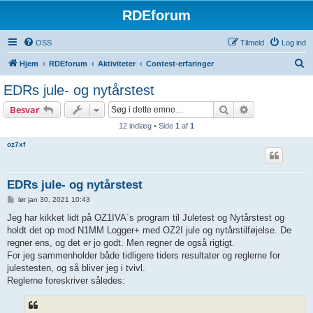
RDEforum
OSS
Tilmeld
Log ind
S
Hjem
RDEforum
Aktiviteter
Contest-erfaringer
ø
EDRs jule- og nytårstest
g
Søg
Avanceret søg
Besvar
12 indlæg • Side
1
af
1
oz7xf
EDRs jule- og nytårstest
I
lør jan 30, 2021 10:43
n
d
Jeg har kikket lidt på OZ1IVA´s program til Juletest og Nytårstest og
l
holdt det op mod N1MM Logger+ med OZ2I jule og nytårstilføjelse. De
æ
g
regner ens, og det er jo godt. Men regner de også rigtigt.
For jeg sammenholder både tidligere tiders resultater og reglerne for
julestesten, og så bliver jeg i tvivl.
Reglerne foreskriver således: