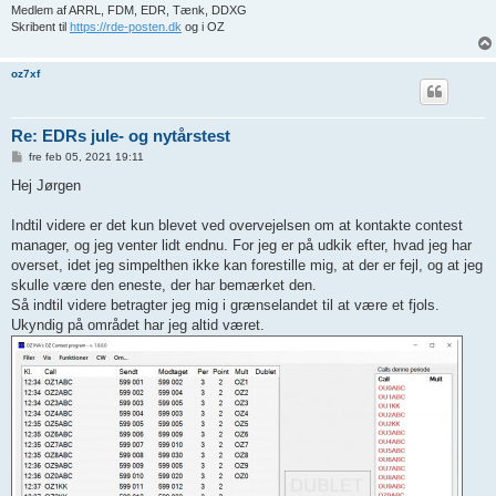
Medlem af ARRL, FDM, EDR, Tænk, DDXG
Skribent til
https://rde-posten.dk
og i OZ
oz7xf
Re: EDRs jule- og nytårstest
I
fre feb 05, 2021 19:11
n
d
Hej Jørgen
l
æ
g
Indtil videre er det kun blevet ved overvejelsen om at kontakte contest
manager, og jeg venter lidt endnu. For jeg er på udkik efter, hvad jeg har
overset, idet jeg simpelthen ikke kan forestille mig, at der er fejl, og at jeg
skulle være den eneste, der har bemærket den.
Så indtil videre betragter jeg mig i grænselandet til at være et fjols.
Ukyndig på området har jeg altid været.