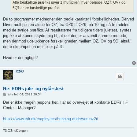
Alle forskellige præfiks giver 1 multiplier i hver periode. OZ7, OV7 og
5Q7 er tre forskellige præfiks.
De to programmer medregner den tredie karakter i forskelligheden. Derved
bliver multiplieren alene for OZ, fra OZ0 til OZ9, på 10, og så fremdeles
med de øvrige præfiks. Af resultaterne fra tidligere tiders juletest, syntes
jeg ikke at kunne skyde mig til, at der der, er anvendt samme metode,
men derimod udelukkende forskelligheden mellem OZ, OV og 5Q, altså i
dette eksempel en multiplier på 3.
Hvad er det rigtige?
OZ0J
Re: EDRs jule- og nytårstest
I
tors feb 04, 2021 20:54
n
d
Der er ikke megen respons her. Har ud overvejet at kontakte EDRs HF
l
Contest Manager?
æ
g
https://www.edr.dk/employees/henning-andresen-oz2i/
73 OZnulJørgen