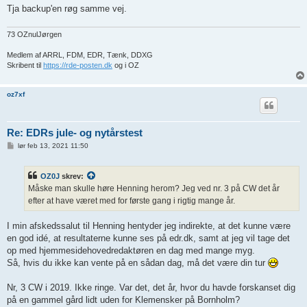
Tja backup'en røg samme vej.
73 OZnulJørgen
Medlem af ARRL, FDM, EDR, Tænk, DDXG
Skribent til
https://rde-posten.dk
og i OZ
oz7xf
Re: EDRs jule- og nytårstest
I
lør feb 13, 2021 11:50
n
d
l
OZ0J
skrev:
æ
g
Måske man skulle høre Henning herom? Jeg ved nr. 3 på CW det år
efter at have været med for første gang i rigtig mange år.
I min afskedssalut til Henning hentyder jeg indirekte, at det kunne være
en god idé, at resultaterne kunne ses på edr.dk, samt at jeg vil tage det
op med hjemmesidehovedredaktøren en dag med mange myg.
Så, hvis du ikke kan vente på en sådan dag, må det være din tur
Nr, 3 CW i 2019. Ikke ringe. Var det, det år, hvor du havde forskanset dig
på en gammel gård lidt uden for Klemensker på Bornholm?